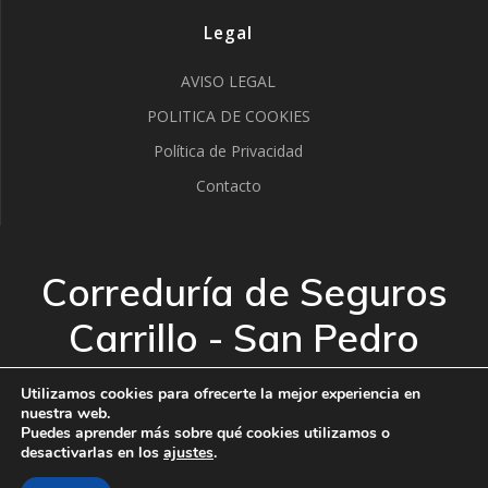
Legal
AVISO LEGAL
POLITICA DE COOKIES
Política de Privacidad
Contacto
Correduría de Seguros
Carrillo - San Pedro
Alcántara
Utilizamos cookies para ofrecerte la mejor experiencia en
nuestra web.
Puedes aprender más sobre qué cookies utilizamos o
© 2026 Correduría de Seguros Carrillo - San Pedro
1
desactivarlas en los
ajustes
.
Alcántara. Creado usando WordPress y el
tema Mesmerize