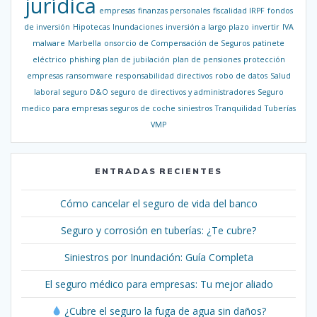
jurídica
empresas
finanzas personales
fiscalidad IRPF
fondos
de inversión
Hipotecas
Inundaciones
inversión a largo plazo
invertir
IVA
malware
Marbella
onsorcio de Compensación de Seguros
patinete
eléctrico
phishing
plan de jubilación
plan de pensiones
protección
empresas
ransomware
responsabilidad directivos
robo de datos
Salud
laboral
seguro D&O
seguro de directivos y administradores
Seguro
medico para empresas
seguros de coche
siniestros
Tranquilidad
Tuberías
VMP
ENTRADAS RECIENTES
Cómo cancelar el seguro de vida del banco
Seguro y corrosión en tuberías: ¿Te cubre?
Siniestros por Inundación: Guía Completa
El seguro médico para empresas: Tu mejor aliado
¿Cubre el seguro la fuga de agua sin daños?