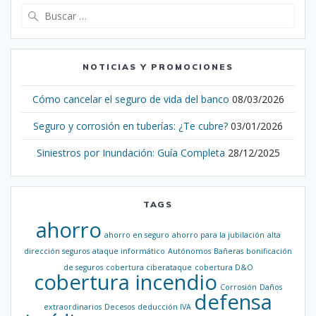
Buscar:
NOTICIAS Y PROMOCIONES
Cómo cancelar el seguro de vida del banco
08/03/2026
Seguro y corrosión en tuberías: ¿Te cubre?
03/01/2026
Siniestros por Inundación: Guía Completa
28/12/2025
TAGS
ahorro
ahorro en seguro
ahorro para la jubilación
alta
dirección seguros
ataque informático
Autónomos
Bañeras
bonificación
de seguros
cobertura ciberataque
cobertura D&O
cobertura incendio
Corrosión
Daños
defensa
extraordinarios
Decesos
deducción IVA