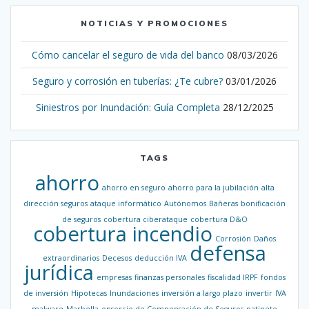
NOTICIAS Y PROMOCIONES
Cómo cancelar el seguro de vida del banco
08/03/2026
Seguro y corrosión en tuberías: ¿Te cubre?
03/01/2026
Siniestros por Inundación: Guía Completa
28/12/2025
TAGS
ahorro
ahorro en seguro
ahorro para la jubilación
alta
dirección seguros
ataque informático
Autónomos
Bañeras
bonificación
de seguros
cobertura ciberataque
cobertura D&O
cobertura incendio
Corrosión
Daños
defensa
extraordinarios
Decesos
deducción IVA
jurídica
empresas
finanzas personales
fiscalidad IRPF
fondos
de inversión
Hipotecas
Inundaciones
inversión a largo plazo
invertir
IVA
malware
Marbella
onsorcio de Compensación de Seguros
patinete