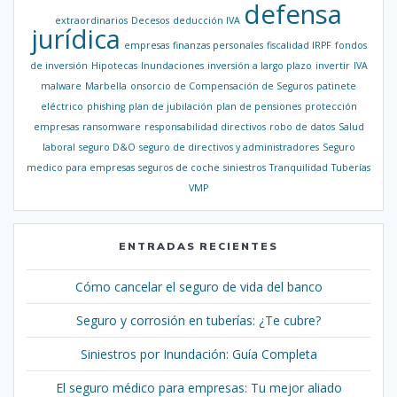
defensa
extraordinarios
Decesos
deducción IVA
jurídica
empresas
finanzas personales
fiscalidad IRPF
fondos
de inversión
Hipotecas
Inundaciones
inversión a largo plazo
invertir
IVA
malware
Marbella
onsorcio de Compensación de Seguros
patinete
eléctrico
phishing
plan de jubilación
plan de pensiones
protección
empresas
ransomware
responsabilidad directivos
robo de datos
Salud
laboral
seguro D&O
seguro de directivos y administradores
Seguro
medico para empresas
seguros de coche
siniestros
Tranquilidad
Tuberías
VMP
ENTRADAS RECIENTES
Cómo cancelar el seguro de vida del banco
Seguro y corrosión en tuberías: ¿Te cubre?
Siniestros por Inundación: Guía Completa
El seguro médico para empresas: Tu mejor aliado