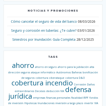
NOTICIAS Y PROMOCIONES
Cómo cancelar el seguro de vida del banco
08/03/2026
Seguro y corrosión en tuberías: ¿Te cubre?
03/01/2026
Siniestros por Inundación: Guía Completa
28/12/2025
TAGS
ahorro
ahorro en seguro
ahorro para la jubilación
alta
dirección seguros
ataque informático
Autónomos
Bañeras
bonificación
de seguros
cobertura ciberataque
cobertura D&O
cobertura incendio
Corrosión
Daños
defensa
extraordinarios
Decesos
deducción IVA
jurídica
empresas
finanzas personales
fiscalidad IRPF
fondos
de inversión
Hipotecas
Inundaciones
inversión a largo plazo
invertir
IVA