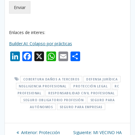
Enviar
Enlaces de interes:
Builder.AI: Colapso por prácticas
Li
F
X
W
E
C
n
ac
h
m
o
k
e
at
ai
m
COBERTURA DAÑOS A TERCEROS
DEFENSA JURÍDICA
e
b
s
l
p
NEGLIGENCIA PROFESIONAL
PROTECCIÓN LEGAL
RC
dI
o
A
ar
PROFESIONAL
RESPONSABILIDAD CIVIL PROFESIONAL
n
SEGURO OBLIGATORIO PROFESIÓN
o
p
ti
SEGURO PARA
AUTÓNOMOS
SEGURO PARA EMPRESAS
k
p
r
Navegación
Entrada
Siguiente
Anterior:
Protección
Siguiente:
MI VECINO HA