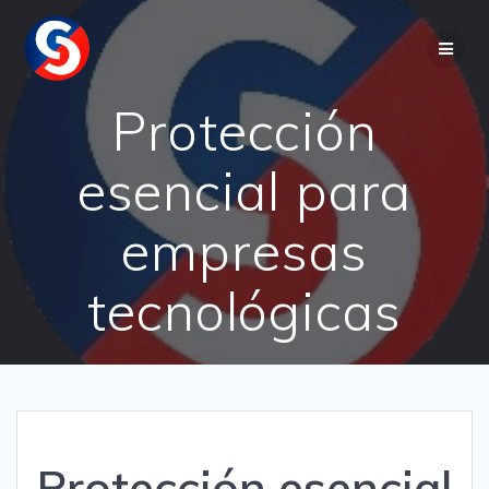
Saltar
al
contenido
Protección
esencial para
empresas
tecnológicas
Protección esencial