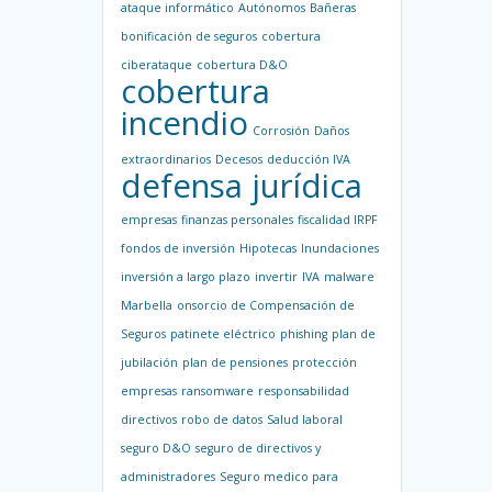
ataque informático
Autónomos
Bañeras
bonificación de seguros
cobertura
ciberataque
cobertura D&O
cobertura
incendio
Corrosión
Daños
extraordinarios
Decesos
deducción IVA
defensa jurídica
empresas
finanzas personales
fiscalidad IRPF
fondos de inversión
Hipotecas
Inundaciones
inversión a largo plazo
invertir
IVA
malware
Marbella
onsorcio de Compensación de
Seguros
patinete eléctrico
phishing
plan de
jubilación
plan de pensiones
protección
empresas
ransomware
responsabilidad
directivos
robo de datos
Salud laboral
seguro D&O
seguro de directivos y
administradores
Seguro medico para