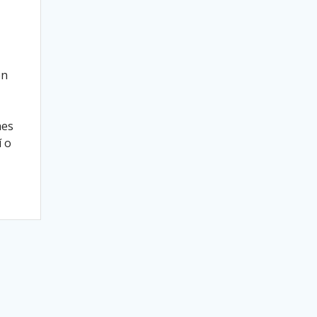
en
hes
í o