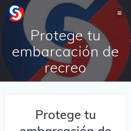
Saltar
al
contenido
Protege tu
embarcación de
recreo
Protege tu
embarcación de