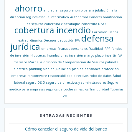
ahorro
ahorro en seguro
ahorro para la jubilación
alta
dirección seguros
ataque informático
Autónomos
Bañeras
bonificación
de seguros
cobertura ciberataque
cobertura D&O
cobertura incendio
Corrosión
Daños
defensa
extraordinarios
Decesos
deducción IVA
jurídica
empresas
finanzas personales
fiscalidad IRPF
fondos
de inversión
Hipotecas
Inundaciones
inversión a largo plazo
invertir
IVA
malware
Marbella
onsorcio de Compensación de Seguros
patinete
eléctrico
phishing
plan de jubilación
plan de pensiones
protección
empresas
ransomware
responsabilidad directivos
robo de datos
Salud
laboral
seguro D&O
seguro de directivos y administradores
Seguro
medico para empresas
seguros de coche
siniestros
Tranquilidad
Tuberías
VMP
ENTRADAS RECIENTES
Cómo cancelar el seguro de vida del banco