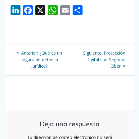
Li
F
X
W
E
C
n
ac
h
m
o
k
e
at
ai
m
e
b
s
l
p
Navegación
dI
o
A
ar
Entrada
Siguiente
Anterior:
¿Qué es un
Siguiente:
Protección
n
o
p
ti
de
anterior:
entrada:
seguro de defensa
Digital con Seguros
jurídica?
k
p
r
Ciber
entradas
Deja una respuesta
Tu dirección de correo electrónico no será